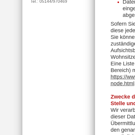
Tel.: 05144/970469
Daten
einge
abge
Sofern Sie
diese jede
Sie können
zuständig
Aufsichts
Wohnsitze
Eine Liste
Bereich) m
https://ww
node.html
Zwecke de
Stelle und
Wir verar
dieser Da
Übermittlu
den genann