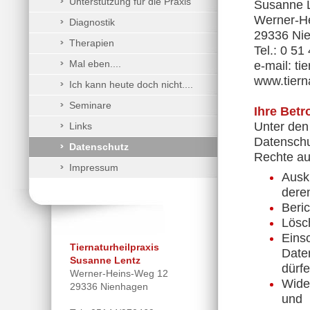
Unterstützung für die Praxis
Susanne 
Werner-H
Diagnostik
29336 Ni
Therapien
Tel.: 0 51
Mal eben....
e-mail: ti
www.tierna
Ich kann heute doch nicht....
Seminare
Ihre Betr
Unter den
Links
Datenschu
Datenschutz
Rechte a
Impressum
Ausk
dere
Beri
Lösc
Einsc
Tiernaturheilpraxis
Daten
Susanne Lentz
dürfe
Werner-Heins-Weg 12
Wide
29336 Nienhagen
und