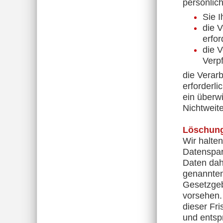
persönlich
Sie I
die V
erfor
die V
Verpf
die Verar
erforderli
ein überw
Nichtweit
Löschung
Wir halte
Datenspar
Daten dahe
genannten
Gesetzgeb
vorsehen.
dieser Fr
und entsp