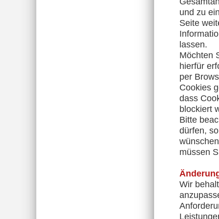
Gesamtanz
und zu ei
Seite weit
Informatio
lassen.
Möchten S
hierfür er
per Brows
Cookies ge
dass Cook
blockiert 
Bitte beac
dürfen, s
wünschen.
müssen Si
Änderung
Wir behal
anzupassen
Anforderu
Leistunge